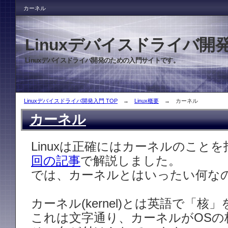
カーネル
Linuxデバイスドライバ開
Linuxデバイスドライバ開発のための入門サイトです。
Linuxデバイスドライバ開発入門 TOP
→
Linux概要
→ カーネル
カーネル
Linuxは正確にはカーネルのこと
回の記事
で解説しました。
では、カーネルとはいったい何な
カーネル(kernel)とは英語で「核
これは文字通り、カーネルがOSの